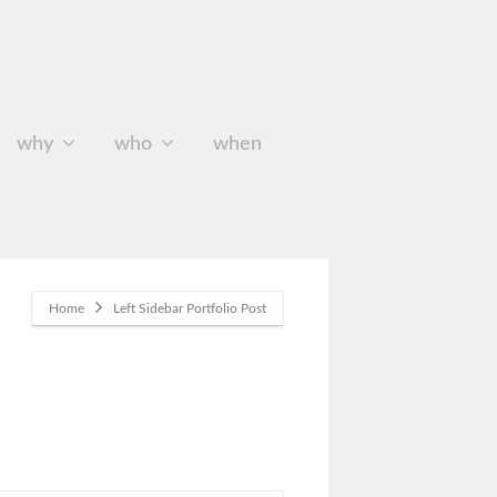
why
who
when
Home
Left Sidebar Portfolio Post