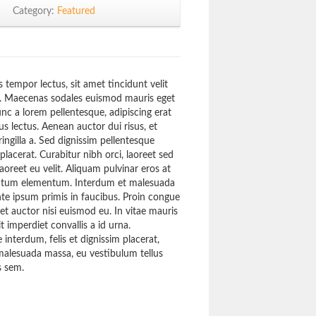
Category:
Featured
 tempor lectus, sit amet tincidunt velit
n. Maecenas sodales euismod mauris eget
nc a lorem pellentesque, adipiscing erat
us lectus. Aenean auctor dui risus, et
ringilla a. Sed dignissim pellentesque
placerat. Curabitur nibh orci, laoreet sed
aoreet eu velit. Aliquam pulvinar eros at
entum elementum. Interdum et malesuada
te ipsum primis in faucibus. Proin congue
 et auctor nisi euismod eu. In vitae mauris
it imperdiet convallis a id urna.
interdum, felis et dignissim placerat,
alesuada massa, eu vestibulum tellus
is sem.