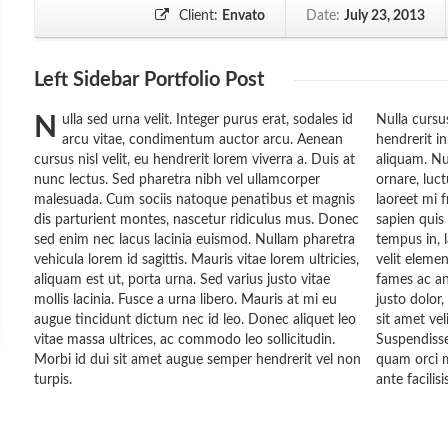
Client:
Envato
Date:
July 23, 2013
Left Sidebar
Portfolio Post
N
ulla sed urna velit. Integer purus erat, sodales id
Nulla cursus
arcu vitae, condimentum auctor arcu. Aenean
hendrerit i
cursus nisl velit, eu hendrerit lorem viverra a. Duis at
aliquam. Nu
nunc lectus. Sed pharetra nibh vel ullamcorper
ornare, luct
malesuada. Cum sociis natoque penatibus et magnis
laoreet mi f
dis parturient montes, nascetur ridiculus mus. Donec
sapien quis 
sed enim nec lacus lacinia euismod. Nullam pharetra
tempus in, l
vehicula lorem id sagittis. Mauris vitae lorem ultricies,
velit elem
aliquam est ut, porta urna. Sed varius justo vitae
fames ac an
mollis lacinia. Fusce a urna libero. Mauris at mi eu
justo dolor,
augue tincidunt dictum nec id leo. Donec aliquet leo
sit amet vel
vitae massa ultrices, ac commodo leo sollicitudin.
Suspendisse 
Morbi id dui sit amet augue semper hendrerit vel non
quam orci m
turpis.
ante facilis